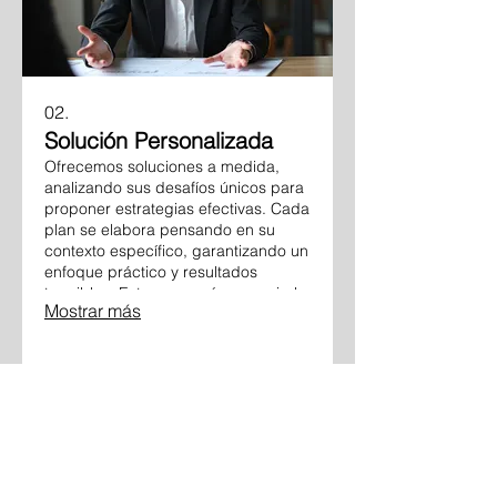
02.
Solución Personalizada
Ofrecemos soluciones a medida,
analizando sus desafíos únicos para
proponer estrategias efectivas. Cada
plan se elabora pensando en su
contexto específico, garantizando un
enfoque práctico y resultados
tangibles. Estamos aquí para guiarle
Mostrar más
hacia el éxito.