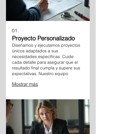
01.
Proyecto Personalizado
Diseñamos y ejecutamos proyectos
únicos adaptados a sus
necesidades específicas. Cuide
cada detalle para asegurar que el
resultado final cumpla y supere sus
expectativas. Nuestro equipo
trabajará de cerca con usted para
Mostrar más
transformar su visión en realidad.