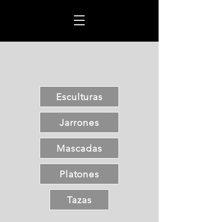
Esculturas
Jarrones
Mascadas
Platones
Tazas