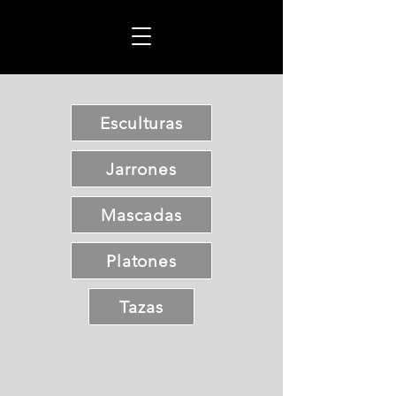
Esculturas
Jarrones
Mascadas
Platones
Tazas